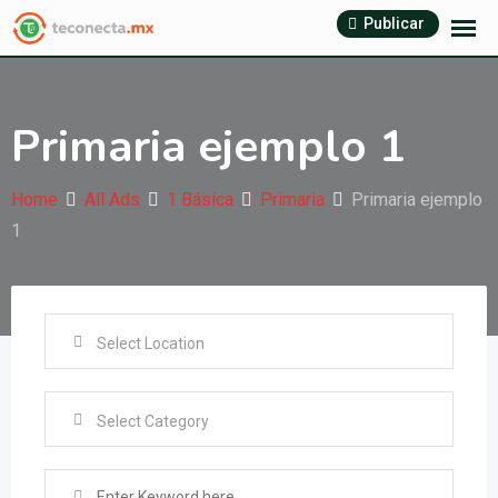
Skip
Publicar
to
content
Primaria ejemplo 1
Home
All Ads
1 Básica
Primaria
Primaria ejemplo
1