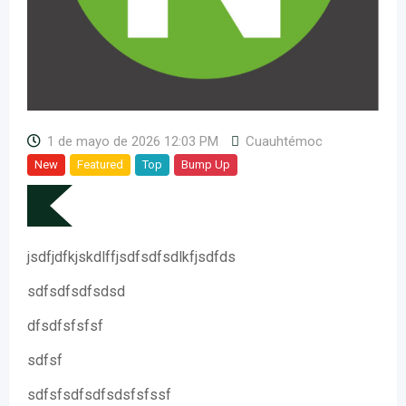
1 de mayo de 2026 12:03 PM
Cuauhtémoc
New
Featured
Top
Bump Up
jsdfjdfkjskdlffjsdfsdfsdlkfjsdfds
sdfsdfsdfsdsd
dfsdfsfsfsf
sdfsf
sdfsfsdfsdfsdsfsfssf