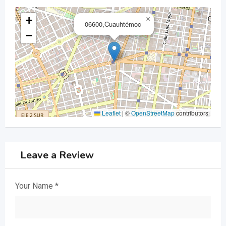
+
×
06600,Cuauhtémoc
−
Leaflet
|
©
OpenStreetMap
contributors
Leave a Review
Your Name
*