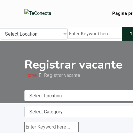
Skip
to
Página pr
content
Registrar vacante
Home
Registrar vacante