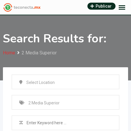
Skip
Publicar
to
content
Search Results for:
Home
2 Media Superior