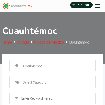
Skip
Publicar
to
content
Cuauhtémoc
Home
All Ads
Ciudad de México
Cuauhtémoc