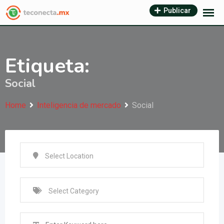
Skip
Publicar
to
content
Etiqueta:
Social
Home
Inteligencia de mercado
Social