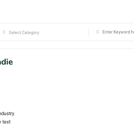
adie
ndustry.
 text