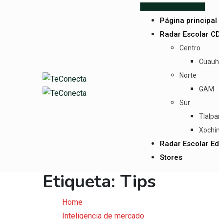
Skip
Publicar Anuncio
to
Página principal
content
Radar Escolar 
Centro
Cuauh
Norte
GAM
Sur
Tlalpa
Xochi
Radar Escolar Ed
Stores
Etiqueta:
Tips
Home
Inteligencia de mercado