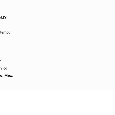
CDMX
témoc
n
milco
o. Mex.